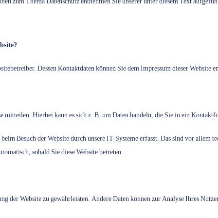
tionen zum Thema Datenschutz entnehmen Sie unserer unter diesem Text aufgefüh
bsite?
ebsitebetreiber. Dessen Kontaktdaten können Sie dem Impressum dieser Website 
 mitteilen. Hierbei kann es sich z. B. um Daten handeln, die Sie in ein Kontakt
eim Besuch der Website durch unsere IT-Systeme erfasst. Das sind vor allem tec
utomatisch, sobald Sie diese Website betreten.
llung der Website zu gewährleisten. Andere Daten können zur Analyse Ihres Nutz