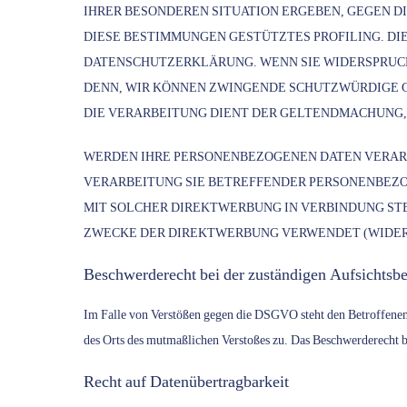
IHRER BESONDEREN SITUATION ERGEBEN, GEGEN D
DIESE BESTIMMUNGEN GESTÜTZTES PROFILING. DI
DATENSCHUTZERKLÄRUNG. WENN SIE WIDERSPRUCH
DENN, WIR KÖNNEN ZWINGENDE SCHUTZWÜRDIGE GR
DIE VERARBEITUNG DIENT DER GELTENDMACHUNG, 
WERDEN IHRE PERSONENBEZOGENEN DATEN VERARBE
VERARBEITUNG SIE BETREFFENDER PERSONENBEZOG
MIT SOLCHER DIREKTWERBUNG IN VERBINDUNG ST
ZWECKE DER DIREKTWERBUNG VERWENDET (WIDERSP
Beschwerde­recht bei der zuständigen Aufsichts­b
Im Falle von Verstößen gegen die DSGVO steht den Betroffenen e
des Orts des mutmaßlichen Verstoßes zu. Das Beschwerderecht be
Recht auf Daten­übertrag­barkeit