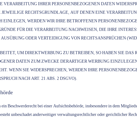
IE VERARBEITUNG IHRER PERSONENBEZOGENEN DATEN WIDERSPRU
E JEWEILIGE RECHTSGRUNDLAGE, AUF DENEN EINE VERARBEITUN
 EINLEGEN, WERDEN WIR IHRE BETROFFENEN PERSONENBEZOGEN
ÜNDE FÜR DIE VERARBEITUNG NACHWEISEN, DIE IHRE INTERES
AUSÜBUNG ODER VERTEIDIGUNG VON RECHTSANSPRÜCHEN (WIDERS
ITET, UM DIREKTWERBUNG ZU BETREIBEN, SO HABEN SIE DAS R
ENER DATEN ZUM ZWECKE DERARTIGER WERBUNG EINZULEGEN; D
EHT. WENN SIE WIDERSPRECHEN, WERDEN IHRE PERSONENBEZOG
RUCH NACH ART. 21 ABS. 2 DSGVO).
ehörde
in Beschwerderecht bei einer Aufsichtsbehörde, insbesondere in dem Mitgliedsta
steht unbeschadet anderweitiger verwaltungsrechtlicher oder gerichtlicher Rech