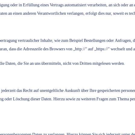
igung oder in Erfüllung eines Vertrags automatisiert verarbeiten, an sich oder a
aten an einen anderen Verantwortlichen verlangen, erfolgt dies nur, soweit es tec
ertragung vertraulicher Inhalte, wie zum Beispiel Bestellungen oder Anfragen, d
ran, dass die Adresszeile des Browsers von „http://“ auf „https://“ wechselt und
ie Daten, die Sie an uns übermitteln, nicht von Dritten mitgelesen werden.
jederzeit das Recht auf unentgeltliche Auskunft über Ihre gespeicherten perso
ng oder Löschung dieser Daten. Hierzu sowie zu weiteren Fragen zum Thema per
 personenbezogenen Daten zu verlangen. Hierzu können Sie sich jederzeit unter